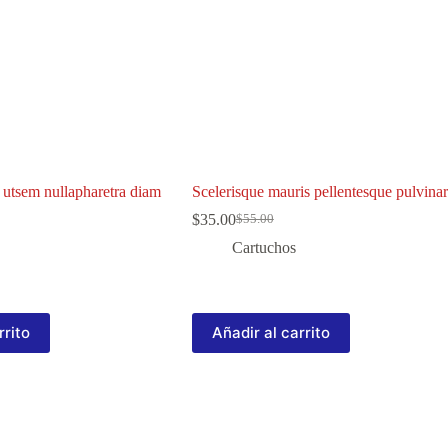
 utsem nullapharetra diam
Scelerisque mauris pellentesque pulvinar
$
35.00
$
55.00
El
El
precio
precio
Cartuchos
original
actual
era:
es:
$55.00.
$35.00.
rrito
Añadir al carrito