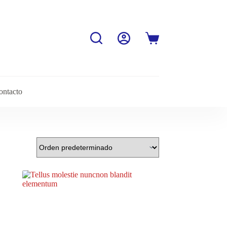
Carro
de
compra
ontacto