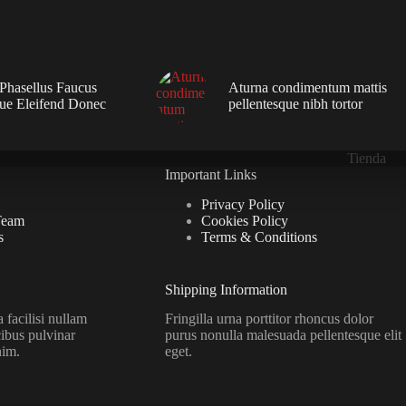
 Phasellus Faucus
Aturna condimentum mattis
que Eleifend Donec
pellentesque nibh tortor
Tienda
Important Links
Privacy Policy
Team
Cookies Policy
s
Terms & Conditions
Shipping Information
facilisi nullam
Fringilla urna porttitor rhoncus dolor
ibus pulvinar
purus nonulla malesuada pellentesque elit
nim.
eget.