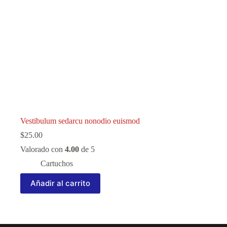
pueden
elegir
en
la
página
de
producto
Vestibulum sedarcu nonodio euismod
$
25.00
Valorado con
4.00
de 5
Cartuchos
Añadir al carrito