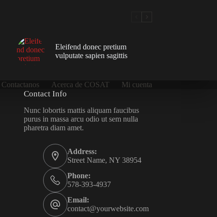
Eleifend donec pretium
vulputate sapien sagittis
Contactanos
Acerca de COSAT
Mi cuenta
Contact Info
Nunc lobortis mattis aliquam faucibus
purus in massa arcu odio ut sem nulla
pharetra diam amet.
Address:
Street Name, NY 38954
Phone:
578-393-4937
Email:
contact@yourwebsite.com