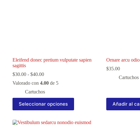
Eleifend donec pretium vulputate sapien
Ornare arcu odio
sagittis
$
35.00
Rango
$
30.00
-
$
40.00
Cartuchos
de
Valorado con
4.00
de 5
precios:
desde
Cartuchos
$30.00
Este
hasta
Seleccionar opciones
Añadir al ca
producto
$40.00
tiene
múltiples
variantes.
Las
opciones
se