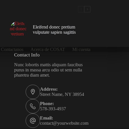
Eleifend donec pretium
vulputate sapien sagittis
Contactanos
Acerca de COSAT
Mi cuenta
Contact Info
Nunc lobortis mattis aliquam faucibus
purus in massa arcu odio ut sem nulla
pharetra diam amet.
Address:
Street Name, NY 38954
Phone:
578-393-4937
Email:
contact@yourwebsite.com