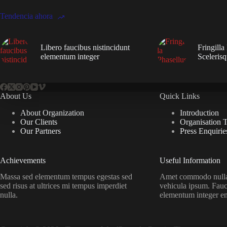
Tendencia ahora
Libero faucibus nistincidunt
Fringilla
elementum integer
Sceleris
About Us
Quick Links
About Organization
Introduction
Our Clients
Organisation 
Our Partners
Press Enquirie
Achievements
Useful Information
Massa sed elementum tempus egestas sed
Amet commodo nulla 
sed risus at ultrices mi tempus imperdiet
vehicula ipsum. Fauc
nulla.
elementum integer e