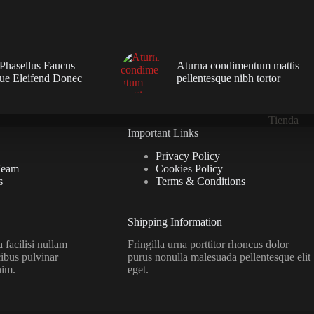
 Phasellus Faucus
Aturna condimentum mattis
que Eleifend Donec
pellentesque nibh tortor
Tienda
Important Links
Privacy Policy
Team
Cookies Policy
s
Terms & Conditions
Shipping Information
facilisi nullam
Fringilla urna porttitor rhoncus dolor
ibus pulvinar
purus nonulla malesuada pellentesque elit
nim.
eget.