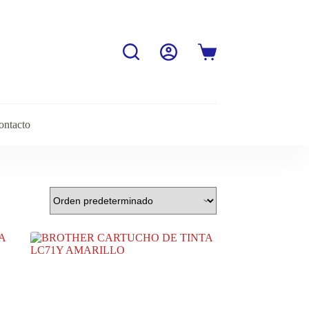
Carro
de
compra
ontacto