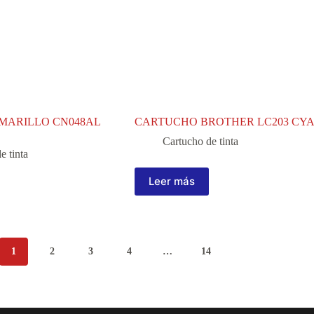
MARILLO CN048AL
CARTUCHO BROTHER LC203 CY
Cartucho de tinta
e tinta
Leer más
1
2
3
4
…
14